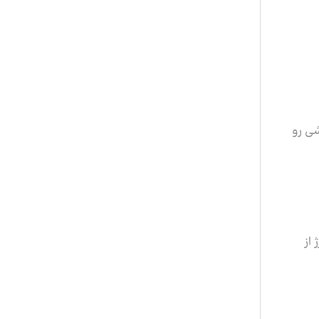
شی رو
 از