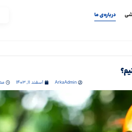
زشی
درباره‌ی ما
یم؟
ArkaAdmin
اسفند ۱۱, ۱۴۰۳
مطا